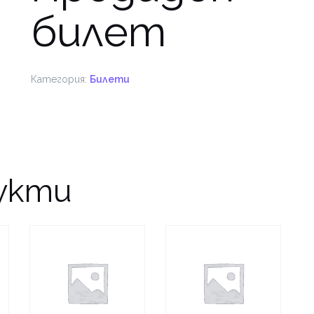
билет
Категория:
Билети
укти