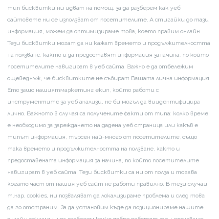
тип бисквитки ни идват на помощ, за да разберем как уеб
сайтовете ни се използват от посетителите. А стигайки до тази
информация, можем да оптимизираме това, което правим онлайн.
Тези бисквитки могат да ни кажат времето и продължителността
на ползване, както и да предоставят информация за
начина, по който
посетителите навигират в уеб сайта. Важно е да отбележим
още
веднъж, че бисквитките не събират Вашата лична информация.
Ето защо нашият
маркетинг екип, който работи с
инструментите за уеб анализи, не би могъл да ви
идентифицира
лично. Важното в случая са получените факти от типа: колко време
е необходимо за зареждането на дадена уеб страница или какъв е
типът информация, търсен най-много от посетителите, също
така времето и продължителността на ползване, както и
предоставената информация за начина, по който посетителите
навигират в уеб сайта. Тези бисквитки са ни от полза и тогава
когато част от нашия уеб сайт не работи правилно. В тези случаи
т.нар. cookies, ни позваляват да локализираме проблема и след това
да го отстраним. За да установим къде да позиционираме нашите
онлайн реклами и да разберем колко добре работят те, използваме