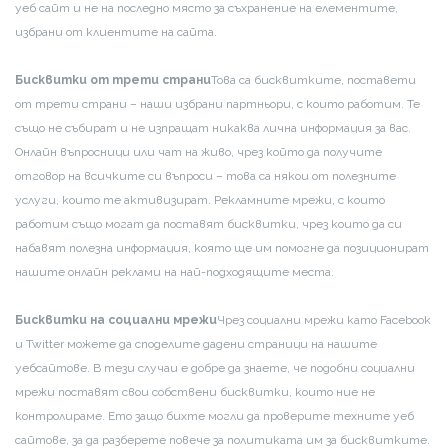
уеб сайт и не на последно място за съхранение на елементите,
избрани от клиентите на сайта.
Бисквитки от трети страни
Това са бисквитките, поставети
от трети страни – наши избрани партньори, с които работим. Те
също не събират и не изпращат никаква лична информация за вас.
Онлайн въпросници или чат на живо, чрез който да получите
отговор на всичките си въпроси – това са някои от полезните
услуги, които те активизират. Рекламните мрежи, с които
работим също могат да поставят бисквитки, чрез които да си
набавят полезна информация, която ще им помогне да позиционират
нашите онлайн реклами на най-подходящите места.
Бисквитки на социални мрежи
Чрез социални мрежи като Facebook
и Twitter можете да споделите дадени страници на нашите
уебсайтове. В тези случаи е добре да знаете, че подобни социални
мрежи поставят свои собствени бисквитки, които ние не
контролираме. Ето защо бихте могли да проверите техните уеб
сайтове, за да разберете повече за политиката им за бисквитките.