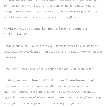
функционалността на сайта. Тази част от нашата политика за
поверителност ви осигурява ясна и изчерпателна информация за
бисквитките ни и целите, за които се използват.
Каква е информацията, която ще бъде запазена от
бисквитката?
Обикновено бисквитката запазва:
Името на уебсайта, от която е
дошла;
Колко дълго бисквитката ще остане на вашия компютър или
телефон;
Стойност – обикновено произволно генериран уникален номер.
Колко дълго остават бисквитките на вашия компютър?
Бисквитки на сесии – тези бисквитки траят до затваряне на
браузъра. Те не се запазват на вашия твърд диск. Обикновено се
използват за проследяване на страниците, които посещавате, за да
може да се персонализира информацията за вас за това