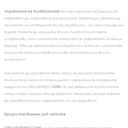
Управление на бисквитките
Най-популярните уеб браузъри ви
позволяват да управлявате бисквитките. Можете да изберете да
приемете или отхвърлите всички бисквитки, или само специфични
видове. Можете да изтриете всички бисквитки от ваето
устройство, като изчистите историята за сърфирането на вашия
браузър. Това ще премахне всички бисквитки на всички уебсайтове,
които сте посетили.
Какво се случва, ако отхвърлите всички
бисквитки?
Ще можете да използвате някои части на нашите уеб сайтове,
включително много от страниците с информация за последните
продукти на CIRCUSORIENT
.COM.
Но, ако забраните бисквитките,
някои полезни секции няма да работят. Например, няма да можете
да използвате онлайн поддръжката или да пазарувате.
Връзки към външни уеб сайтове
CIRCUSORIENT.COM
не носи отговорност за съдържанието на