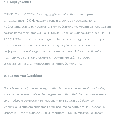
1. Общи условия
“ОРИЕНТ 2007” ЕООД, ЕИК 175333564 управлява страницата
CIRCUSORIENT
.COM
. Нашата основна цел е да предлагаме на
публиката циркови програми. Потребителите могат да посещават
сайта като тяхната лична информация е напълно защитена.
“ОРИЕНТ
2007” ЕООД не събира лични данни като имена, адреси и т.н. При
посещенията на нашия сайт ние използваме генерираната
информация основно за статистически цели. Това ни позволява
постоянно да оптимизираме и променяме сайта според
изискванията и интересите на потребителите.
2. Бисквитки (Cookies)
Бисквитките (cookies) представляват малки текстови файлове,
които интернет сайтовете запаметяват във Вашия компютър
или мобилно устройство посредством Вашия уеб браузър.
Използвани още от средата на 90-те, те са едни от най-глобално
използваните технологии в интернет. Бисквитките не могат