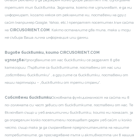
третият тип бисквитка. Задачата, която те изпълняват, е да ни
информират, когато някоя от рекламите ни, поставени на друг
сайт (например Google, Yahoo, etc.) препратят посетител към сайта
на
CIRCUSORIENT.COM
. Както останалите два типа, така и този
не събира Ваша лична информация или данни.
Видове бисквитки, които
CIRCUSORIENT
.
COM
използва
Използваните от нас бисквитки се разделят в две
категории. Първите са бисквитките, поставени от нас или
„собствени бисквитки“ , а другите са бисквитки, поставени от
наши партньори – „бисквитки от трети страни“.
Собствени бисквитки
Основната функционалност на сайта ни в
по-голямата си част зависи от бисквитките, поставени от нас. Те
включват също и уеб аналитични бисквитки, които ни помагат, за
да определим колко посетители посещават даден уеб сайт и колко
често, също така за да съхраняваме предпочитанията на нашите
потребителите, да проследяваме пътя и активността им в нашия