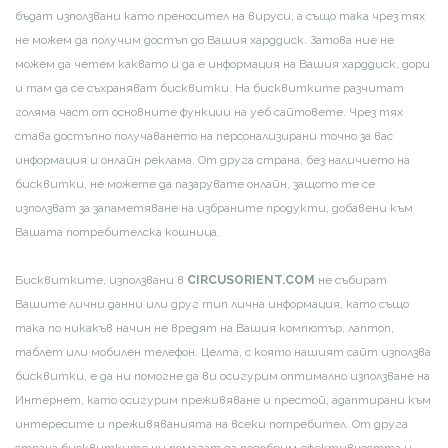
бъдат използвани като преносител на вируси, а също така чрез тях
не можем да получим достъп до Вашия харддиск. Затова ние не
можем да четем каквато и да е информация на Вашия харддиск, дори
и там да се съхраняват бисквитки. На бисквитките разчитат
голяма част от основните функции на уеб сайтовете. Чрез тях
става достъпно получаването на персонализирани точно за вас
информация и онлайн реклама. От друга страна, без наличието на
бисквитки, не можете да пазарувате онлайн, защото те се
използват за запаметяване на избраните продукти, добавени към
Вашата потребителска кошница.
Бисквитките, използвани в
CIRCUSORIENT.COM
не събират
Вашите лични данни или друг тип лична информация, като също
така по никакъв начин не вредят на Вашия компютър, лаптоп,
таблет или мобилен телефон. Целта, с която нашият сайт използва
бисквитки, е да ни помогне да ви осигурим оптимално използване на
Интернет, като осигурим преживяване и престой, адаптирани към
интересите и преживяванията на всеки потребител. От друга
страна бисквитките ни помагат да подобрим ефективността и