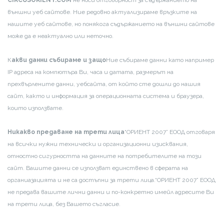
външни уеб сайтове. Ние редовно актуализираме връзките на
нашите уеб сайтове, но понякога съдържанието на външни сайтове
може да е неактуално или неточно.
К
акви данни събираме и защо
Ние събираме данни като например
IP адреса на компютъра Ви, часа и датата, размерът на
прехвърлените данни, уебсайта, от който сте дошли до нашия
сайт, както и информация за операционната система и браузера,
които използвате.
Никакво предаване на трети лица
“ОРИЕНТ 2007” ЕООД отговаря
на всички нужни технически и организационни изисквания,
отностно сигурността на данните на потребителите на този
сайт. Вашите данни се използват единствено в сферата на
органиазацията и не са достъпни за трети лица.
“ОРИЕНТ 2007” ЕООД
не предава вашите лични данни и по-конкретно имейл адресите Ви
на трети лица, без Вашето съгласие.