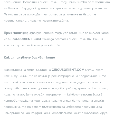
посещение.
Постоянни бисквитки – тези бисквитки се съхраняват
на вашия твърд диск, докато ги изтриете или изтече срокът им.
Те могат да се използват например за запомняне на вашите
предпочитания, когато посетите сайта.
Приемане
Чрез използването на този уеб сайт, вие се съгласявате,
че
CIRCUSORIENT.COM
може да постави бисквитки във Вашия
компютър или мобилно устройство.
Как използваме бисквитките
Бисквитки на страниците на
CIRCUSORIENT.COM
изпълняват
важни функции, те са начин за регистриране на предпочитаните
настройки на потребителя при ползването на дадения сайт и
осигуряват персонализирано и по-добро уеб съдържание. Например,
когато пазарувате онлайн, те запомнят какво сте поставили в
потребителската кошница, а когато използвате нашата онлайн
поддръжка, те Ви дават възможност да изберете продукт и да
намерите по най-бързия начин отговорите, които търсите. Друг