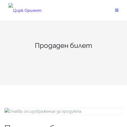
Skip
to
content
Продаден билет