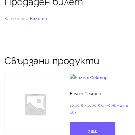
Продаден билет
Категория:
Билети
Свързани продукти
Билет Сектор
Price
10,00
€
–
15,00
€
(19.56 лв. – 29.34
range:
лв.)
10,00 €
through
ОЩЕ
15,00 €