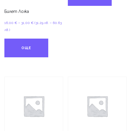
Билет Ложа
Price
16,00
€
–
31,00
€
(31.29 лв. – 60.63
range:
лв.)
16,00 €
through
ОЩЕ
31,00 €