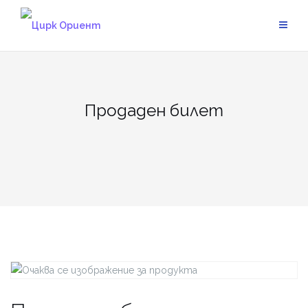
Skip
to
content
Продаден билет