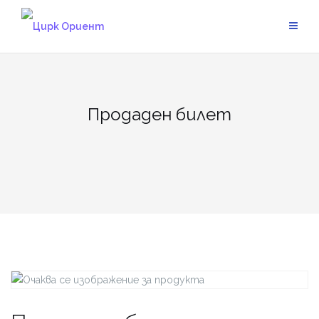
Skip
to
content
Продаден билет