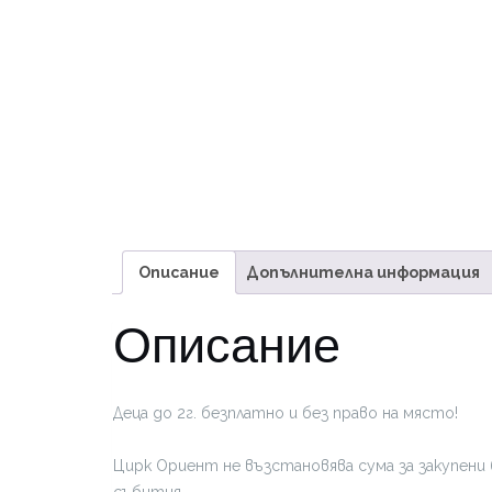
Описание
Допълнителна информация
Описание
Деца до 2г. безплатно и без право на място!
Цирк Ориент не възстановява сума за закупени 
събития.