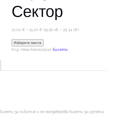
Сектор
Price
10,00
€
–
15,00
€
(19.56 лв. – 29.34 лв.)
range:
10,00 €
Изберете места
through
Код:
Няма
Категория:
Билети
15,00 €
билети за събитие и не презаверява билети за изтекли