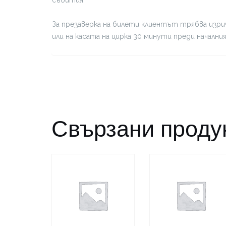
За презаверка на билети клиентът трябва изрич
или на касата на цирка 30 минути преди начални
Свързани проду