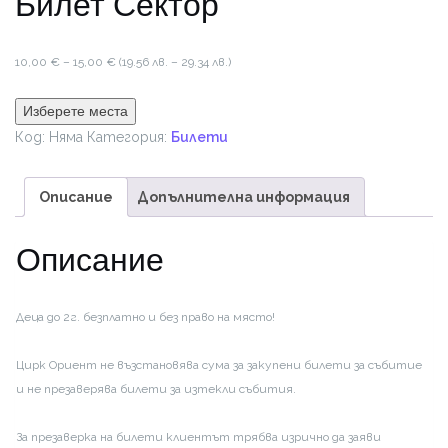
Билет Сектор
Price
10,00
€
–
15,00
€
(19.56 лв. – 29.34 лв.)
range:
10,00 €
Изберете места
through
Код:
Няма
Категория:
Билети
15,00 €
Описание
Допълнителна информация
Описание
Деца до 2г. безплатно и без право на място!
Цирк Ориент не възстановява сума за закупени билети за събитие
и не презаверява билети за изтекли събития.
За презаверка на билети клиентът трябва изрично да заяви