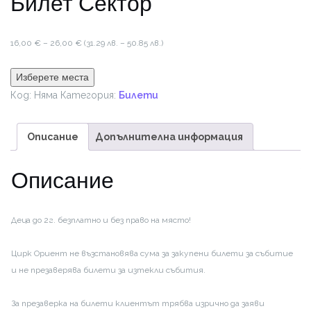
Билет Сектор
Price
16,00
€
–
26,00
€
(31.29 лв. – 50.85 лв.)
range:
16,00 €
Изберете места
through
Код:
Няма
Категория:
Билети
26,00 €
Описание
Допълнителна информация
Описание
Деца до 2г. безплатно и без право на място!
Цирк Ориент не възстановява сума за закупени билети за събитие
и не презаверява билети за изтекли събития.
За презаверка на билети клиентът трябва изрично да заяви