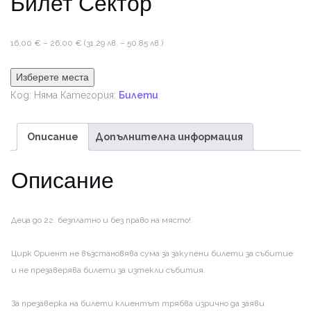
Билет Сектор
Price
16,00
€
–
26,00
€
(31.29 лв. – 50.85 лв.)
range:
16,00 €
Изберете места
through
Код:
Няма
Категория:
Билети
26,00 €
Описание
Допълнителна информация
Описание
Деца до 2г. безплатно и без право на място!
Цирк Ориент не възстановява сума за закупени билети за събитие
и не презаверява билети за изтекли събития.
За презаверка на билети клиентът трябва изрично да заяви