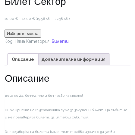
Билет Сектор
Price
10,00
€
–
14,00
€
(19.56 лв. – 27.38 лв.)
range:
10,00 €
Изберете места
through
Код:
Няма
Категория:
Билети
14,00 €
Описание
Допълнителна информация
Описание
Деца до 2г. безплатно и без право на място!
Цирк Ориент не възстановява сума за закупени билети за събитие
и не презаверява билети за изтекли събития.
За презаверка на билети клиентът трябва изрично да заяви