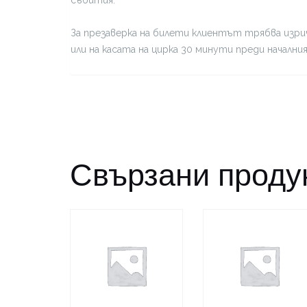
За презаверка на билети клиентът трябва изрич
или на касата на цирка 30 минути преди начални
Свързани проду