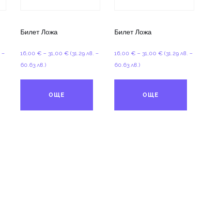
Билет Ложа
Билет Ложа
Price
Price
. –
16,00
€
–
31,00
€
(31.29 лв. –
16,00
€
–
31,00
€
(31.29 лв. –
range:
range:
60.63 лв.)
60.63 лв.)
16,00 €
16,00 €
through
through
ОЩЕ
ОЩЕ
31,00 €
31,00 €