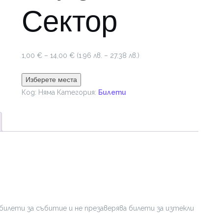
Сектор
Price
1,00
€
–
14,00
€
(1.96 лв. – 27.38 лв.)
range:
1,00 €
Изберете места
through
Код:
Няма
Категория:
Билети
14,00 €
билети за събитие и не презаверява билети за изтекли