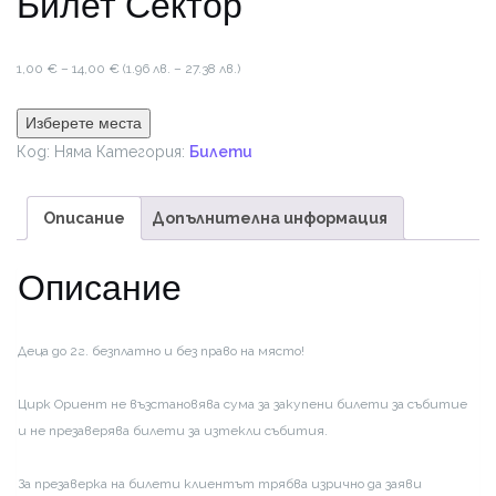
Билет Сектор
Price
1,00
€
–
14,00
€
(1.96 лв. – 27.38 лв.)
range:
1,00 €
Изберете места
through
Код:
Няма
Категория:
Билети
14,00 €
Описание
Допълнителна информация
Описание
Деца до 2г. безплатно и без право на място!
Цирк Ориент не възстановява сума за закупени билети за събитие
и не презаверява билети за изтекли събития.
За презаверка на билети клиентът трябва изрично да заяви