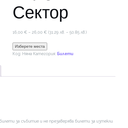
Сектор
Price
16,00
€
–
26,00
€
(31.29 лв. – 50.85 лв.)
range:
16,00 €
Изберете места
through
Код:
Няма
Категория:
Билети
26,00 €
билети за събитие и не презаверява билети за изтекли