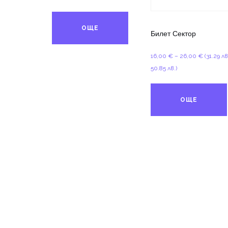
10,00 €
through
ОЩЕ
15,00 €
Билет Сектор
Price
16,00
€
–
26,00
€
(31.29 лв
range:
50.85 лв.)
16,00 €
through
ОЩЕ
26,00 €