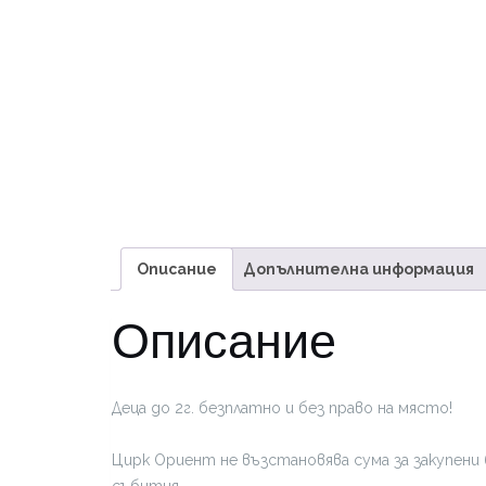
Описание
Допълнителна информация
Описание
Деца до 2г. безплатно и без право на място!
Цирк Ориент не възстановява сума за закупени 
събития.