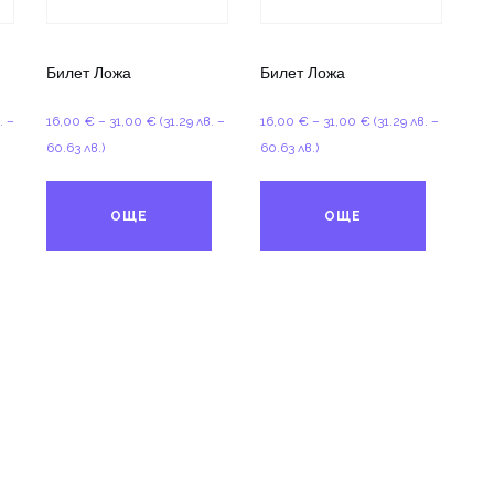
Билет Ложа
Билет Ложа
Price
Price
. –
16,00
€
–
31,00
€
(31.29 лв. –
16,00
€
–
31,00
€
(31.29 лв. –
range:
range:
60.63 лв.)
60.63 лв.)
16,00 €
16,00 €
through
through
ОЩЕ
ОЩЕ
31,00 €
31,00 €