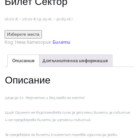
Билет Сектор
Price
16,00
€
–
26,00
€
(31.29 лв. – 50.85 лв.)
range:
16,00 €
Изберете места
through
Код:
Няма
Категория:
Билети
26,00 €
Описание
Допълнителна информация
Описание
Деца до 2г. безплатно и без право на място!
Цирк Ориент не възстановява сума за закупени билети за събитие
и не презаверява билети за изтекли събития.
За презаверка на билети клиентът трябва изрично да заяви