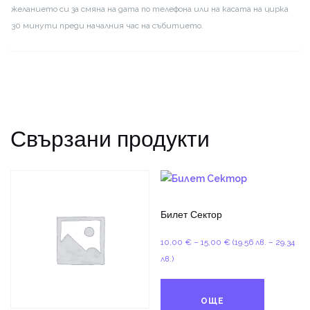
желанието си за смяна на дата по телефона или на касата на цирка
30 минути преди началния час на събитието.
Свързани продукти
Билет Сектор
Price
10,00
€
–
15,00
€
(19.56 лв. – 29.34
range:
лв.)
10,00 €
through
ОЩЕ
15,00 €