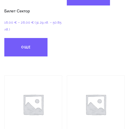
Билет Сектор
Price
16,00
€
–
26,00
€
(31.29 лв. – 50.85
range:
лв.)
16,00 €
through
ОЩЕ
26,00 €