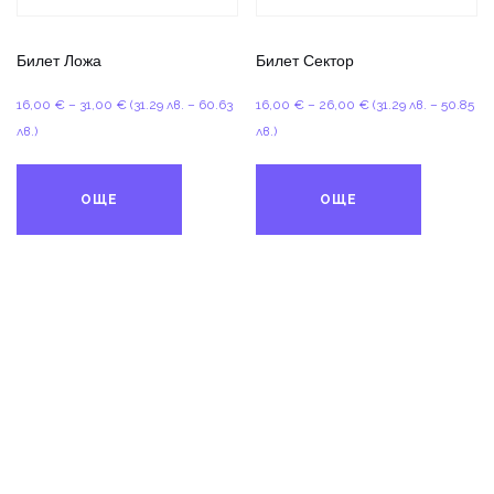
Билет Ложа
Билет Сектор
Price
Price
16,00
€
–
31,00
€
(31.29 лв. – 60.63
16,00
€
–
26,00
€
(31.29 лв. – 50.85
range:
range:
лв.)
лв.)
16,00 €
16,00 €
through
through
ОЩЕ
ОЩЕ
31,00 €
26,00 €