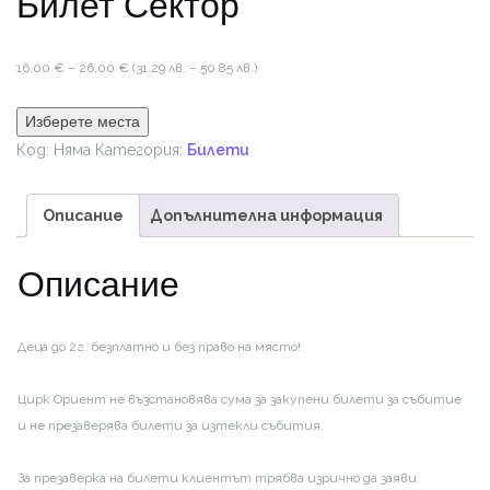
Билет Сектор
Price
16,00
€
–
26,00
€
(31.29 лв. – 50.85 лв.)
range:
16,00 €
Изберете места
through
Код:
Няма
Категория:
Билети
26,00 €
Описание
Допълнителна информация
Описание
Деца до 2г. безплатно и без право на място!
Цирк Ориент не възстановява сума за закупени билети за събитие
и не презаверява билети за изтекли събития.
За презаверка на билети клиентът трябва изрично да заяви