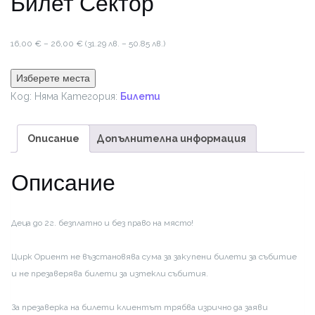
Билет Сектор
Price
16,00
€
–
26,00
€
(31.29 лв. – 50.85 лв.)
range:
16,00 €
Изберете места
through
Код:
Няма
Категория:
Билети
26,00 €
Описание
Допълнителна информация
Описание
Деца до 2г. безплатно и без право на място!
Цирк Ориент не възстановява сума за закупени билети за събитие
и не презаверява билети за изтекли събития.
За презаверка на билети клиентът трябва изрично да заяви