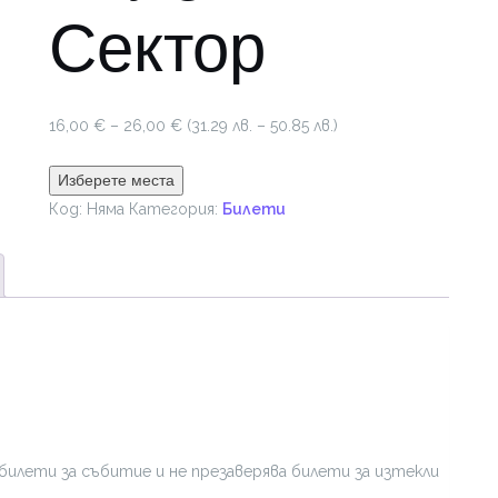
Сектор
Price
16,00
€
–
26,00
€
(31.29 лв. – 50.85 лв.)
range:
16,00 €
Изберете места
through
Код:
Няма
Категория:
Билети
26,00 €
билети за събитие и не презаверява билети за изтекли