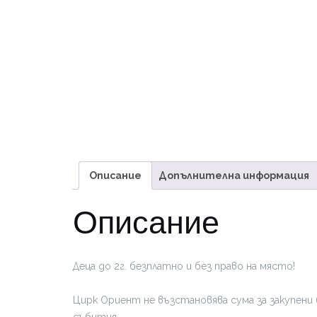
Описание
Допълнителна информация
Описание
Деца до 2г. безплатно и без право на място!
Цирк Ориент не възстановява сума за закупени 
събития.