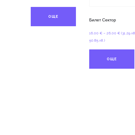
10,00 €
through
ОЩЕ
15,00 €
Билет Сектор
Price
16,00
€
–
26,00
€
(31.29 лв
range:
50.85 лв.)
16,00 €
through
ОЩЕ
26,00 €