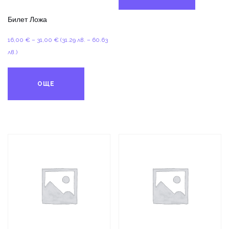
Билет Ложа
Price
16,00
€
–
31,00
€
(31.29 лв. – 60.63
range:
лв.)
16,00 €
through
ОЩЕ
31,00 €