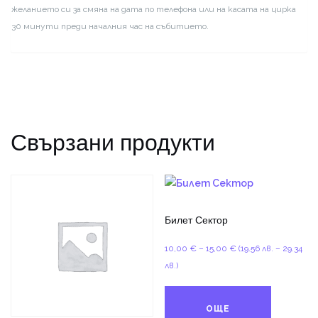
желанието си за смяна на дата по телефона или на касата на цирка
30 минути преди началния час на събитието.
Свързани продукти
Билет Сектор
Price
10,00
€
–
15,00
€
(19.56 лв. – 29.34
range:
лв.)
10,00 €
through
ОЩЕ
15,00 €