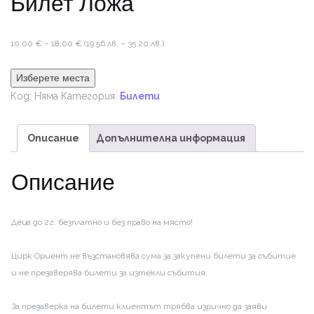
Билет Ложа
Price
10,00
€
–
18,00
€
(19.56 лв. – 35.20 лв.)
range:
10,00 €
Изберете места
through
Код:
Няма
Категория:
Билети
18,00 €
Описание
Допълнителна информация
Описание
Деца до 2г. безплатно и без право на място!
Цирк Ориент не възстановява сума за закупени билети за събитие
и не презаверява билети за изтекли събития.
За презаверка на билети клиентът трябва изрично да заяви