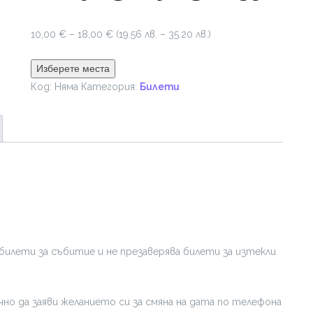
Price
10,00
€
–
18,00
€
(19.56 лв. – 35.20 лв.)
range:
10,00 €
Изберете места
through
Код:
Няма
Категория:
Билети
18,00 €
билети за събитие и не презаверява билети за изтекли
но да заяви желанието си за смяна на дата по телефона