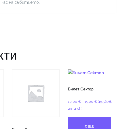
я час на събитието.
кти
Билет Сектор
Price
10,00
€
–
15,00
€
(19.56 лв. –
range:
29.34 лв.)
10,00 €
through
ОЩЕ
15,00 €