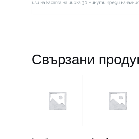
или на касата на цирка 30 минути преди начални
Свързани проду