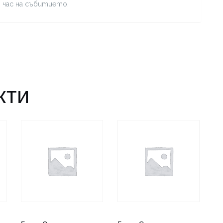
я час на събитието.
кти