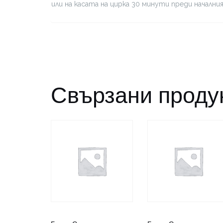
или на касата на цирка 30 минути преди начални
Свързани проду