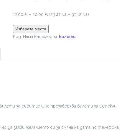
Price
12,00
€
–
20,00
€
(23.47 лв. – 39.12 лв.)
range:
12,00 €
Изберете места
through
Код:
Няма
Категория:
Билети
20,00 €
билети за събитие и не презаверява билети за изтекли
но да заяви желанието си за смяна на дата по телефона