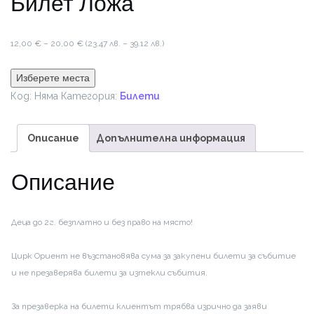
Билет Ложа
Price
12,00
€
–
20,00
€
(23.47 лв. – 39.12 лв.)
range:
12,00 €
Изберете места
through
Код:
Няма
Категория:
Билети
20,00 €
Описание
Допълнителна информация
Описание
Деца до 2г. безплатно и без право на място!
Цирк Ориент не възстановява сума за закупени билети за събитие
и не презаверява билети за изтекли събития.
За презаверка на билети клиентът трябва изрично да заяви