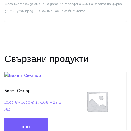
желанието си за смяна на дата по телефона или на касата на цирка
30 минути преди началния час на събитието.
Свързани продукти
Билет Сектор
Price
10,00
€
–
15,00
€
(19.56 лв. – 29.34
range:
лв.)
10,00 €
through
ОЩЕ
15,00 €