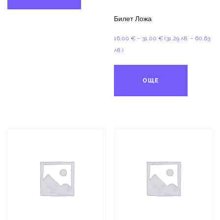
Билет Ложа
Price
16,00
€
–
31,00
€
(31.29 лв. – 60.63
range:
лв.)
16,00 €
through
ОЩЕ
31,00 €