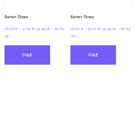
Билет Ложа
Билет Ложа
Price
Price
16,00
€
–
31,00
€
(31.29 лв. – 60.63
16,00
€
–
31,00
€
(31.29 лв. – 60.63
range:
range:
лв.)
лв.)
16,00 €
16,00 €
through
through
ОЩЕ
ОЩЕ
31,00 €
31,00 €