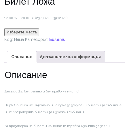
Билет Ложа
Price
12,00
€
–
20,00
€
(23.47 лв. – 39.12 лв.)
range:
12,00 €
Изберете места
through
Код:
Няма
Категория:
Билети
20,00 €
Описание
Допълнителна информация
Описание
Деца до 2г. безплатно и без право на място!
Цирк Ориент не възстановява сума за закупени билети за събитие
и не презаверява билети за изтекли събития.
За презаверка на билети клиентът трябва изрично да заяви