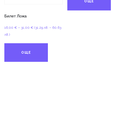
ОЩЕ
15,00 €
Билет Ложа
Price
16,00
€
–
31,00
€
(31.29 лв. – 60.63
range:
лв.)
16,00 €
through
ОЩЕ
31,00 €