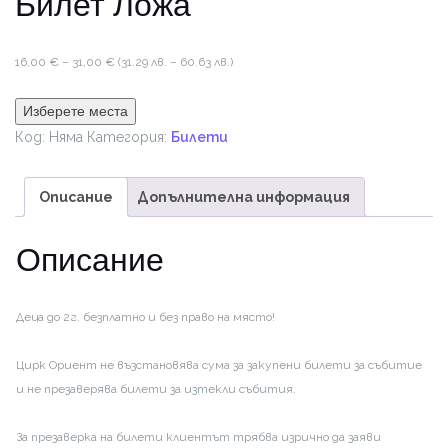
Билет Ложа
Price
16,00
€
–
31,00
€
(31.29 лв. – 60.63 лв.)
range:
16,00 €
Изберете места
through
Код:
Няма
Категория:
Билети
31,00 €
Описание
Допълнителна информация
Описание
Деца до 2г. безплатно и без право на място!
Цирк Ориент не възстановява сума за закупени билети за събитие
и не презаверява билети за изтекли събития.
За презаверка на билети клиентът трябва изрично да заяви