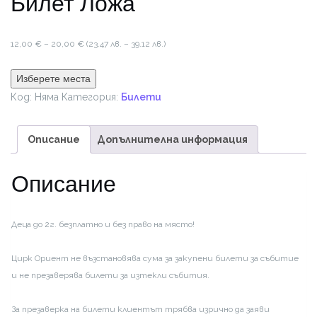
Билет Ложа
Price
12,00
€
–
20,00
€
(23.47 лв. – 39.12 лв.)
range:
12,00 €
Изберете места
through
Код:
Няма
Категория:
Билети
20,00 €
Описание
Допълнителна информация
Описание
Деца до 2г. безплатно и без право на място!
Цирк Ориент не възстановява сума за закупени билети за събитие
и не презаверява билети за изтекли събития.
За презаверка на билети клиентът трябва изрично да заяви