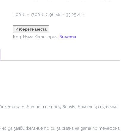
Price
1,00
€
–
17,00
€
(1.96 лв. – 33.25 лв.)
range:
1,00 €
Изберете места
through
Код:
Няма
Категория:
Билети
17,00 €
билети за събитие и не презаверява билети за изтекли
но да заяви желанието си за смяна на дата по телефона