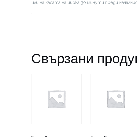
или на касата на цирка 30 минути преди начални
Свързани проду