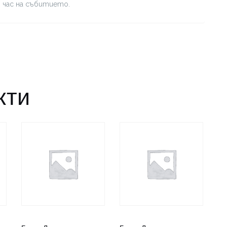
я час на събитието.
кти