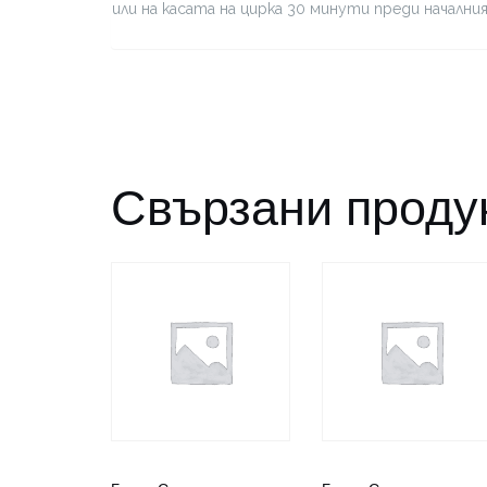
или на касата на цирка 30 минути преди начални
Свързани проду