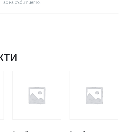
я час на събитието.
кти