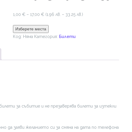
Price
1,00
€
–
17,00
€
(1.96 лв. – 33.25 лв.)
range:
1,00 €
Изберете места
through
Код:
Няма
Категория:
Билети
17,00 €
билети за събитие и не презаверява билети за изтекли
но да заяви желанието си за смяна на дата по телефона