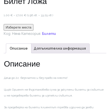
Билет Ложа
Price
1,00
€
–
17,00
€
(1.96 лв. – 33.25 лв.)
range:
1,00 €
Изберете места
through
Код:
Няма
Категория:
Билети
17,00 €
Описание
Допълнителна информация
Описание
Деца до 2г. безплатно и без право на място!
Цирк Ориент не възстановява сума за закупени билети за събитие
и не презаверява билети за изтекли събития.
За презаверка на билети клиентът трябва изрично да заяви