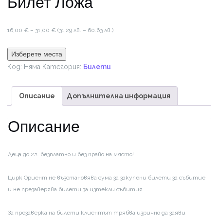
Билет Ложа
Price
16,00
€
–
31,00
€
(31.29 лв. – 60.63 лв.)
range:
16,00 €
Изберете места
through
Код:
Няма
Категория:
Билети
31,00 €
Описание
Допълнителна информация
Описание
Деца до 2г. безплатно и без право на място!
Цирк Ориент не възстановява сума за закупени билети за събитие
и не презаверява билети за изтекли събития.
За презаверка на билети клиентът трябва изрично да заяви