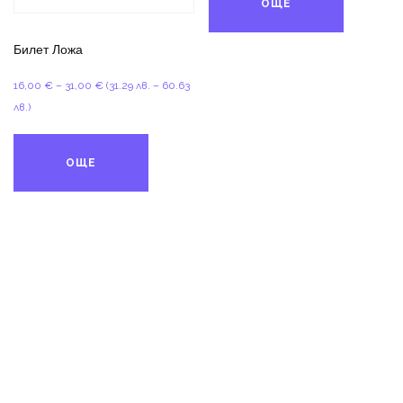
ОЩЕ
15,00 €
Билет Ложа
Price
16,00
€
–
31,00
€
(31.29 лв. – 60.63
range:
лв.)
16,00 €
through
ОЩЕ
31,00 €