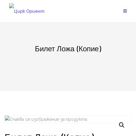
Skip
to
content
Билет Ложа (Копие)