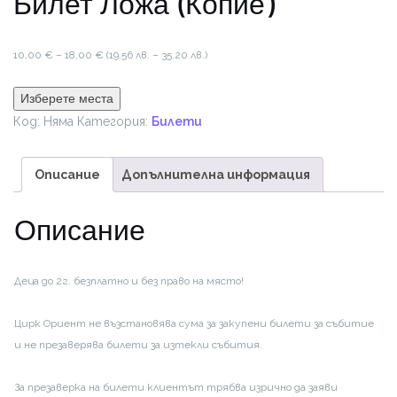
Билет Ложа (Копие)
Price
10,00
€
–
18,00
€
(19.56 лв. – 35.20 лв.)
range:
10,00 €
Изберете места
through
Код:
Няма
Категория:
Билети
18,00 €
Описание
Допълнителна информация
Описание
Деца до 2г. безплатно и без право на място!
Цирк Ориент не възстановява сума за закупени билети за събитие
и не презаверява билети за изтекли събития.
За презаверка на билети клиентът трябва изрично да заяви