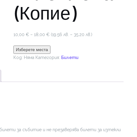
(Копие)
Price
10,00
€
–
18,00
€
(19.56 лв. – 35.20 лв.)
range:
10,00 €
Изберете места
through
Код:
Няма
Категория:
Билети
18,00 €
билети за събитие и не презаверява билети за изтекли