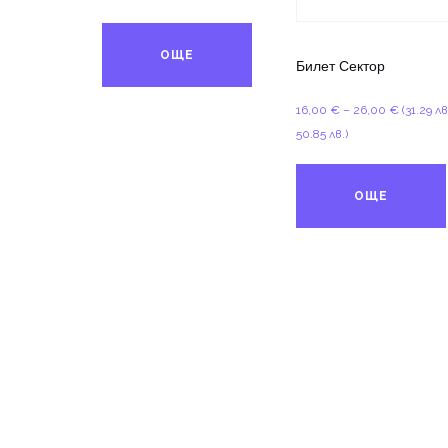
10,00 €
through
ОЩЕ
15,00 €
Билет Сектор
Price
16,00
€
–
26,00
€
(31.29 лв
range:
50.85 лв.)
16,00 €
through
ОЩЕ
26,00 €