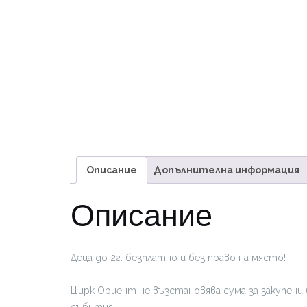
Описание
Допълнителна информация
Описание
Деца до 2г. безплатно и без право на място!
Цирк Ориент не възстановява сума за закупени 
събития.