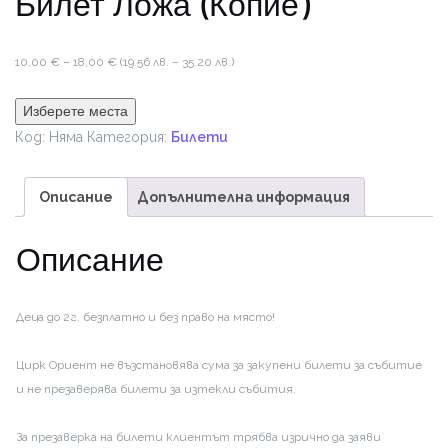
Билет Ложа (Копие)
Price
10,00
€
–
18,00
€
(19.56 лв. – 35.20 лв.)
range:
10,00 €
Изберете места
through
Код:
Няма
Категория:
Билети
18,00 €
Описание
Допълнителна информация
Описание
Деца до 2г. безплатно и без право на място!
Цирк Ориент не възстановява сума за закупени билети за събитие
и не презаверява билети за изтекли събития.
За презаверка на билети клиентът трябва изрично да заяви