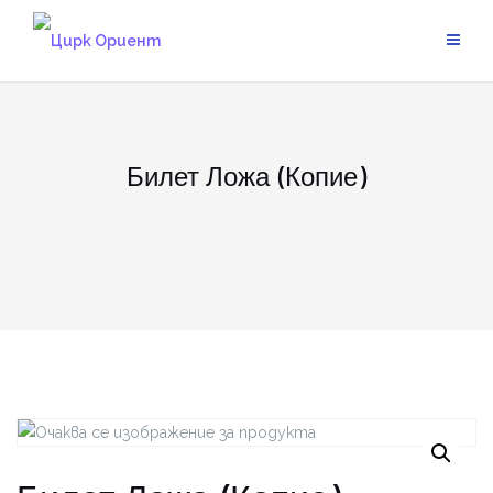
Skip
to
content
Билет Ложа (Копие)