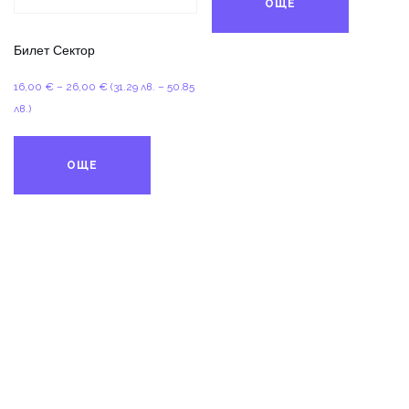
ОЩЕ
15,00 €
Билет Сектор
Price
16,00
€
–
26,00
€
(31.29 лв. – 50.85
range:
лв.)
16,00 €
through
ОЩЕ
26,00 €