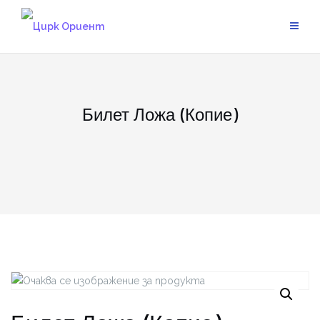
Skip
to
content
Билет Ложа (Копие)