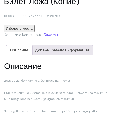
Билет Ложа (Копие)
Price
10,00
€
–
18,00
€
(19.56 лв. – 35.20 лв.)
range:
10,00 €
Изберете места
through
Код:
Няма
Категория:
Билети
18,00 €
Описание
Допълнителна информация
Описание
Деца до 2г. безплатно и без право на място!
Цирк Ориент не възстановява сума за закупени билети за събитие
и не презаверява билети за изтекли събития.
За презаверка на билети клиентът трябва изрично да заяви