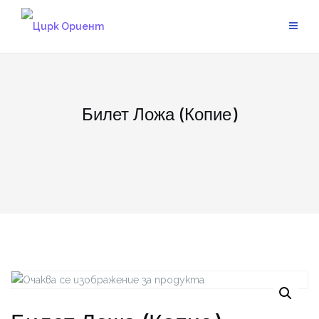
Skip
to
content
Билет Ложа (Копие)