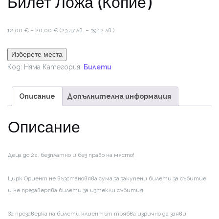
Билет Ложа (Копие)
Price
12,00
€
–
20,00
€
(23.47 лв. – 39.12 лв.)
range:
12,00 €
Изберете места
through
Код:
Няма
Категория:
Билети
20,00 €
Описание
Допълнителна информация
Описание
Деца до 2г. безплатно и без право на място!
Цирк Ориент не възстановява сума за закупени билети за събитие
и не презаверява билети за изтекли събития.
За презаверка на билети клиентът трябва изрично да заяви