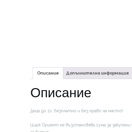
Описание
Допълнителна информация
Описание
Деца до 2г. безплатно и без право на място!
Цирк Ориент не възстановява сума за закупени 
събития.