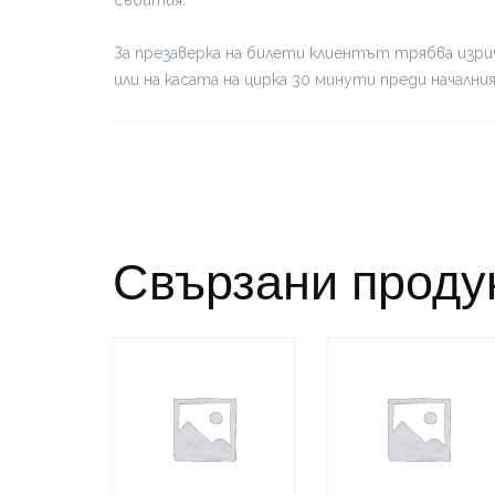
За презаверка на билети клиентът трябва изрич
или на касата на цирка 30 минути преди начални
Свързани проду