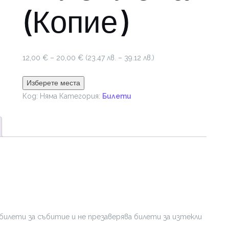
(Копие)
Price
12,00
€
–
20,00
€
(23.47 лв. – 39.12 лв.)
range:
12,00 €
Изберете места
through
Код:
Няма
Категория:
Билети
20,00 €
билети за събитие и не презаверява билети за изтекли