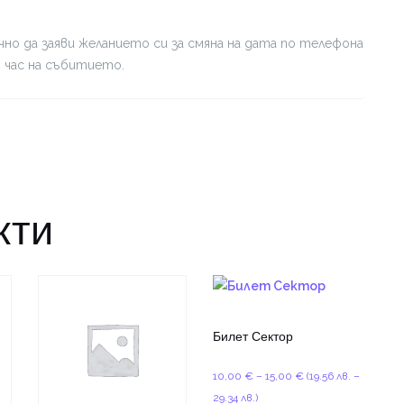
но да заяви желанието си за смяна на дата по телефона
я час на събитието.
кти
Билет Сектор
Price
10,00
€
–
15,00
€
(19.56 лв. –
range:
29.34 лв.)