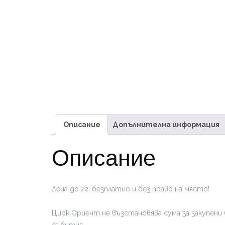
Описание
Допълнителна информация
Описание
Деца до 2г. безплатно и без право на място!
Цирк Ориент не възстановява сума за закупени 
събития.