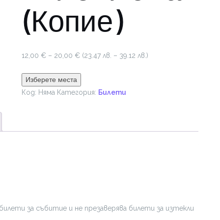
(Копие)
Price
12,00
€
–
20,00
€
(23.47 лв. – 39.12 лв.)
range:
12,00 €
Изберете места
through
Код:
Няма
Категория:
Билети
20,00 €
билети за събитие и не презаверява билети за изтекли