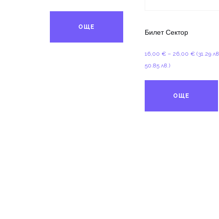
10,00 €
through
ОЩЕ
15,00 €
Билет Сектор
Price
16,00
€
–
26,00
€
(31.29 лв
range:
50.85 лв.)
16,00 €
through
ОЩЕ
26,00 €