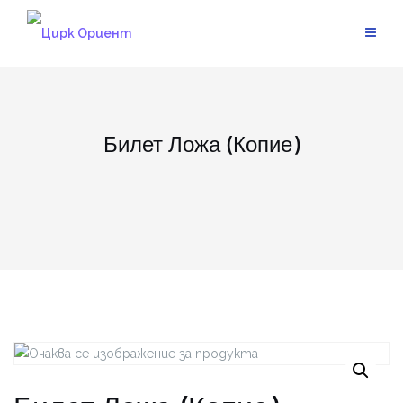
Skip
to
content
Билет Ложа (Копие)