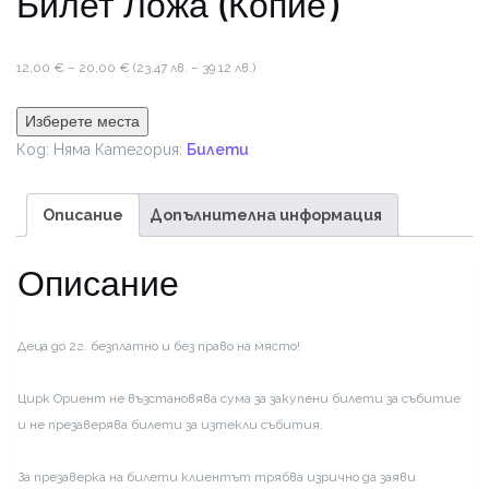
Билет Ложа (Копие)
Price
12,00
€
–
20,00
€
(23.47 лв. – 39.12 лв.)
range:
12,00 €
Изберете места
through
Код:
Няма
Категория:
Билети
20,00 €
Описание
Допълнителна информация
Описание
Деца до 2г. безплатно и без право на място!
Цирк Ориент не възстановява сума за закупени билети за събитие
и не презаверява билети за изтекли събития.
За презаверка на билети клиентът трябва изрично да заяви