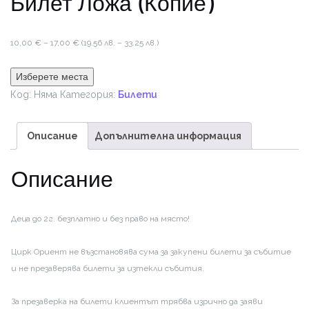
Билет Ложа (Копие)
Price
10,00
€
–
17,00
€
(19.56 лв. – 33.25 лв.)
range:
10,00 €
Изберете места
through
Код:
Няма
Категория:
Билети
17,00 €
Описание
Допълнителна информация
Описание
Деца до 2г. безплатно и без право на място!
Цирк Ориент не възстановява сума за закупени билети за събитие
и не презаверява билети за изтекли събития.
За презаверка на билети клиентът трябва изрично да заяви