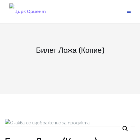
Skip
to
content
Билет Ложа (Копие)