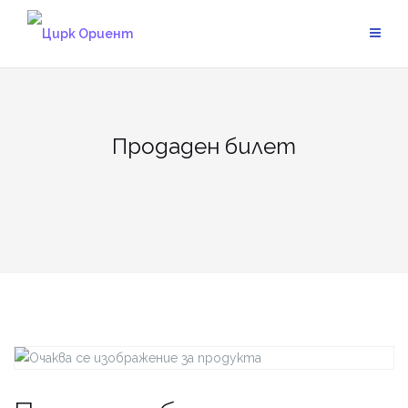
Skip
to
content
Продаден билет