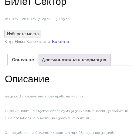
Билет Сектор
Price
16,00
€
–
26,00
€
(31.29 лв. – 50.85 лв.)
range:
16,00 €
Изберете места
through
Код:
Няма
Категория:
Билети
26,00 €
Описание
Допълнителна информация
Описание
Деца до 2г. безплатно и без право на място!
Цирк Ориент не възстановява сума за закупени билети за събитие
и не презаверява билети за изтекли събития.
За презаверка на билети клиентът трябва изрично да заяви