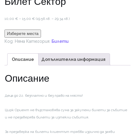
Билет Сектор
Price
10,00
€
–
15,00
€
(19.56 лв. – 29.34 лв.)
range:
10,00 €
Изберете места
through
Код:
Няма
Категория:
Билети
15,00 €
Описание
Допълнителна информация
Описание
Деца до 2г. безплатно и без право на място!
Цирк Ориент не възстановява сума за закупени билети за събитие
и не презаверява билети за изтекли събития.
За презаверка на билети клиентът трябва изрично да заяви