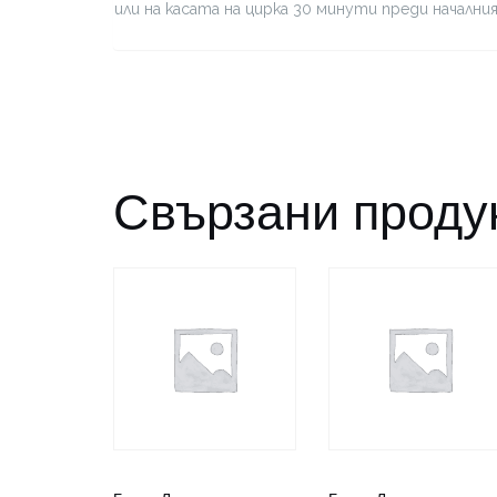
или на касата на цирка 30 минути преди начални
Свързани проду