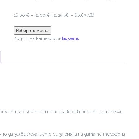
Price
16,00
€
–
31,00
€
(31.29 лв. – 60.63 лв.)
range:
16,00 €
Изберете места
through
Код:
Няма
Категория:
Билети
31,00 €
билети за събитие и не презаверява билети за изтекли
но да заяви желанието си за смяна на дата по телефона