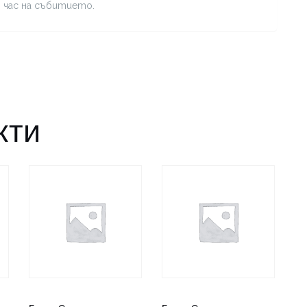
я час на събитието.
кти