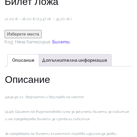
Билет Ложа
Price
12,00
€
–
18,00
€
(23.47 лв. – 35.20 лв.)
range:
12,00 €
Изберете места
through
Код:
Няма
Категория:
Билети
18,00 €
Описание
Допълнителна информация
Описание
Деца до 2г. безплатно и без право на място!
Цирк Ориент не възстановява сума за закупени билети за събитие
и не презаверява билети за изтекли събития.
За презаверка на билети клиентът трябва изрично да заяви